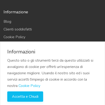
Informazione
Blog
Clienti soddisfatti
Cookie Policy
Privacy Policy
Informazioni
Termini e Condizioni
Questo sito o gli strumenti terzi da questo utilizzati si
avvalgono di cookie per offrirti un'esperienza di
navigazione migliore. Usando il nostro sito ed i suoi
servizi accetti l'impiego di cookie in accordo con la
©2023 Su24.it Biglietto da visita digitale per aziende e
nostra
Cookie Policy
professionisti | Tutti i diritti riservati
Accetta e Chiudi