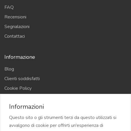
FAQ
Recensioni
Segnalazioni
Contattaci
Informazione
Blog
Clienti soddisfatti
Cookie Policy
Privacy Policy
Informazioni
Termini e Condizioni
Questo sito o gli strumenti terzi da questo utilizzati si
avvalgono di cookie per offrirti un'esperienza di